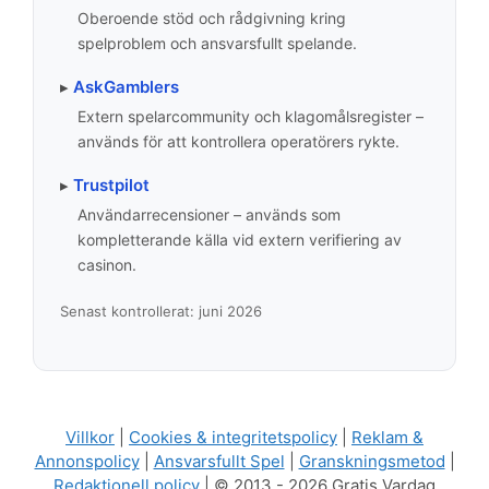
Oberoende stöd och rådgivning kring
spelproblem och ansvarsfullt spelande.
▸
AskGamblers
Extern spelarcommunity och klagomålsregister –
används för att kontrollera operatörers rykte.
▸
Trustpilot
Användarrecensioner – används som
kompletterande källa vid extern verifiering av
casinon.
Senast kontrollerat: juni 2026
Villkor
|
Cookies & integritetspolicy
|
Reklam &
Annonspolicy
|
Ansvarsfullt Spel
|
Granskningsmetod
|
Redaktionell policy
| © 2013 - 2026 Gratis Vardag