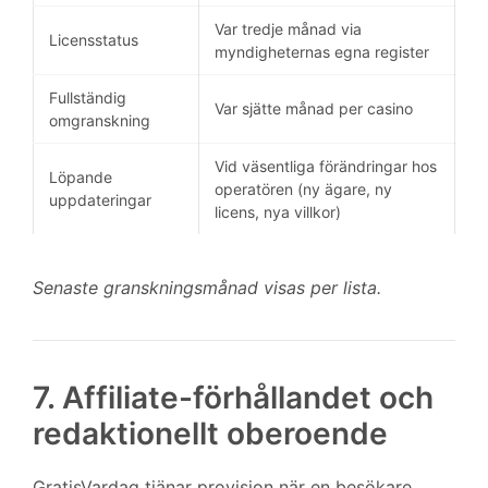
Var tredje månad via
Licensstatus
myndigheternas egna register
Fullständig
Var sjätte månad per casino
omgranskning
Vid väsentliga förändringar hos
Löpande
operatören (ny ägare, ny
uppdateringar
licens, nya villkor)
Senaste granskningsmånad visas per lista.
7. Affiliate-förhållandet och
redaktionellt oberoende
GratisVardag tjänar provision när en besökare