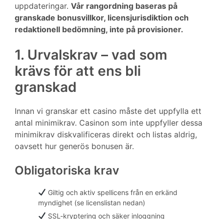
uppdateringar.
Vår rangordning baseras på
granskade bonusvillkor, licensjurisdiktion och
redaktionell bedömning, inte på provisioner.
1. Urvalskrav – vad som
krävs för att ens bli
granskad
Innan vi granskar ett casino måste det uppfylla ett
antal minimikrav. Casinon som inte uppfyller dessa
minimikrav diskvalificeras direkt och listas aldrig,
oavsett hur generös bonusen är.
Obligatoriska krav
Giltig och aktiv spellicens från en erkänd
myndighet (se licenslistan nedan)
SSL-kryptering och säker inloggning