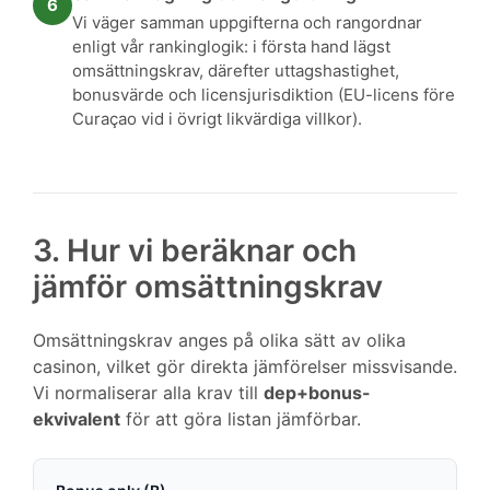
6
Vi väger samman uppgifterna och rangordnar
enligt vår rankinglogik: i första hand lägst
omsättningskrav, därefter uttagshastighet,
bonusvärde och licensjurisdiktion (EU-licens före
Curaçao vid i övrigt likvärdiga villkor).
3. Hur vi beräknar och
jämför omsättningskrav
Omsättningskrav anges på olika sätt av olika
casinon, vilket gör direkta jämförelser missvisande.
Vi normaliserar alla krav till
dep+bonus-
ekvivalent
för att göra listan jämförbar.