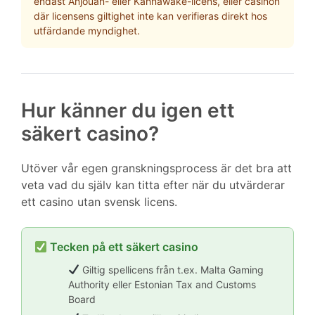
endast Anjouan- eller Kahnawake-licens, eller casinon
där licensens giltighet inte kan verifieras direkt hos
utfärdande myndighet.
Hur känner du igen ett
säkert casino?
Utöver vår egen granskningsprocess är det bra att
veta vad du själv kan titta efter när du utvärderar
ett casino utan svensk licens.
Tecken på ett säkert casino
Giltig spellicens från t.ex. Malta Gaming
Authority eller Estonian Tax and Customs
Board