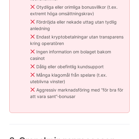
Otydliga eller orimliga bonusvillkor (t.ex.
extremt höga omsättningskrav)
Fördröjda eller nekade uttag utan tydlig
anledning
Endast kryptobetalningar utan transparens
kring operatören
Ingen information om bolaget bakom
casinot
Dålig eller obefintlig kundsupport
Många klagomål från spelare (t.ex.
uteblivna vinster)
Aggressiv marknadsföring med ”för bra för
att vara sant”-bonusar