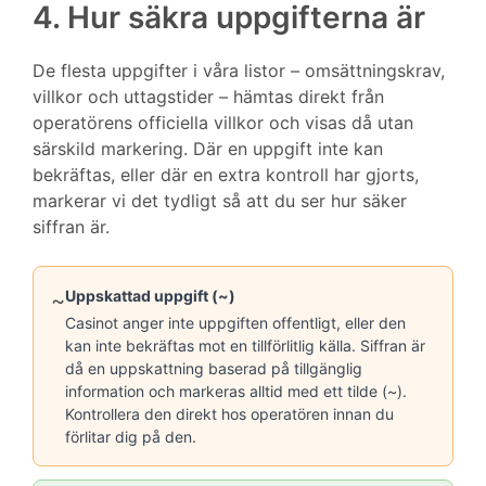
4. Hur säkra uppgifterna är
De flesta uppgifter i våra listor – omsättningskrav,
villkor och uttagstider – hämtas direkt från
operatörens officiella villkor och visas då utan
särskild markering. Där en uppgift inte kan
bekräftas, eller där en extra kontroll har gjorts,
markerar vi det tydligt så att du ser hur säker
siffran är.
Uppskattad uppgift (~)
~
Casinot anger inte uppgiften offentligt, eller den
kan inte bekräftas mot en tillförlitlig källa. Siffran är
då en uppskattning baserad på tillgänglig
information och markeras alltid med ett tilde (~).
Kontrollera den direkt hos operatören innan du
förlitar dig på den.