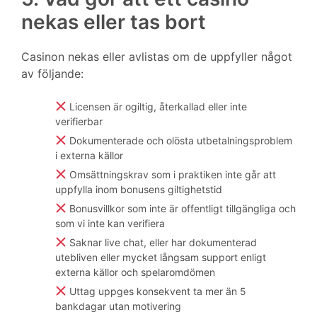
nekas eller tas bort
Casinon nekas eller avlistas om de uppfyller något
av följande:
Licensen är ogiltig, återkallad eller inte
verifierbar
Dokumenterade och olösta utbetalningsproblem
i externa källor
Omsättningskrav som i praktiken inte går att
uppfylla inom bonusens giltighetstid
Bonusvillkor som inte är offentligt tillgängliga och
som vi inte kan verifiera
Saknar live chat, eller har dokumenterad
utebliven eller mycket långsam support enligt
externa källor och spelaromdömen
Uttag uppges konsekvent ta mer än 5
bankdagar utan motivering